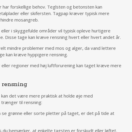
r har forskellige behov. Teglsten og betonsten kan
alplader eller skifersten. Tagpap kræver typisk mere
orhindre mosangreb.
ller i skyggefulde områder vil typisk opleve hurtigere
. Disse tage kan kræve rensning hvert eller hvert andet år.
relt mindre problemer med mos og alger, da vand lettere
age kan kræve hyppigere rensning.
r eller regioner med høj luftforurening kan taget kræve mere
 rensning
an kan det være mere praktisk at holde øje med
 trænger til rensning:
 se grønne eller sorte pletter på taget, er det på tide at
 du bemærker, at enkelte tagsten er forskudt eller løftet,