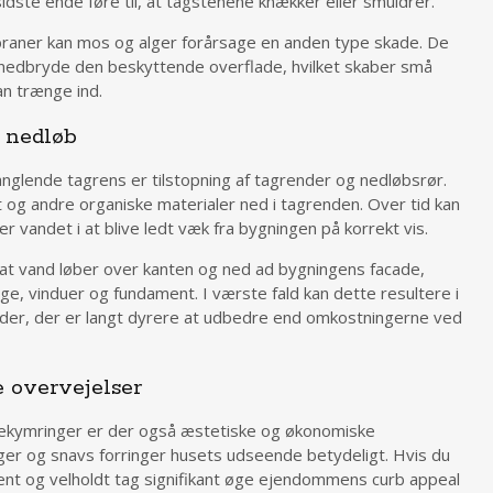
idste ende føre til, at tagstenene knækker eller smuldrer.
raner kan mos og alger forårsage en anden type skade. De
nedbryde den beskyttende overflade, hvilket skaber små
an trænge ind.
g nedløb
glende tagrens er tilstopning af tagrender og nedløbsrør.
 og andre organiske materialer ned i tagrenden. Over tid kan
rer vandet i at blive ledt væk fra bygningen på korrekt vis.
at vand løber over kanten og ned ad bygningens facade,
gge, vinduer og fundament. I værste fald kan dette resultere i
ader, der er langt dyrere at udbedre end omkostningerne ved
 overvejelser
 bekymringer er der også æstetiske og økonomiske
lger og snavs forringer husets udseende betydeligt. Hvis du
rent og velholdt tag signifikant øge ejendommens curb appeal