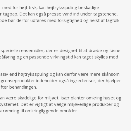
r med for højt tryk, kan højtryksspuling beskadige
ler tagpap. Det kan også presse vand ind under tagstenene,
tode bør derfor udføres med forsigtighed og helst af fagfolk
 specielle rensemidler, der er designet til at dræbe og løsne
påføring og en passende virkningstid kan taget skylles med
vasiv end højtryksspuling og kan derfor være mere skånsom
grenseprodukter indeholder også ingredienser, der hjælper
fter behandlingen.
n være skadelige for miljøet, især planter omkring huset og
ksystemet. Det er vigtigt at vælge miljøvenlige produkter og
fstrømning til omkringliggende områder.