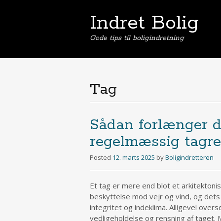
Indret Bolig
Gode tips til boligindretning
Tag
Sådan forlænger d
regelmæssig tagr
Posted
12. marts 2025
by
Boligindretteren
Et tag er mere end blot et arkitektonis
beskyttelse mod vejr og vind, og dets 
integritet og indeklima. Alligevel ove
vedligeholdelse og rensning af taget.