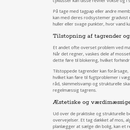
cyklusser kan disse revner vokse og i s
På tage med tagpap eller andre memb
kan med deres rodsystemer gradvist 
huller eller svage punkter, hvor vand k
Tilstopning af tagrender o
Et andet ofte overset problem ved man
Når det regner, vaskes dele af mosset
dette føre til blokering, hvilket forhind
Tilstoppede tagrender kan forårsage, 
hvilket kan føre til fugtproblemer i væ
råd, skimmelsvamp og strukturelle sk
regelmæssig tagrens.
Æstetiske og værdimæssige
Ud over de praktiske og strukturelle
overvejelser. Et tag dækket af mos, a
planlægger at sælge din bolig, kan et 