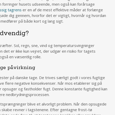
kun forringer husets udseende, men også kan forårsage
sig tagrens
er en af de mest effektive måder at forlænge
 guide dig gennem, hvorfor det er vigtigt, hvornår og hvordan
 medfører på både kort og lang sigt.
ødvendig?
ræfter. Sol, regn, sne, vind og temperatursvingninger
n det er ikke kun vejret, der udgør en risiko for tagets
 også en væsentlig rolle.
ige påvirkning
ster på danske tage. De trives særligt godt i vores fugtige
ave flere negative konsekvenser. Når mos etablerer sig på
r opsuger og fastholder fugt. Denne konstante fugtighed kan
rere nedbrydningsprocessen.
ostsprængninger blive et alvorligt problem. Når den opsugede
kan skabe revner i tagstenene. Efter gentagne frost-tø