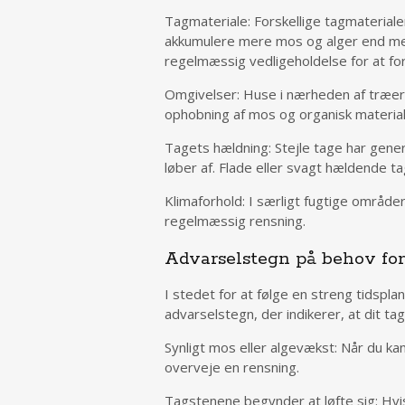
Tagmateriale: Forskellige tagmateriale
akkumulere mere mos og alger end met
regelmæssig vedligeholdelse for at f
Omgivelser: Huse i nærheden af træer e
ophobning af mos og organisk materiale
Tagets hældning: Stejle tage har gene
løber af. Flade eller svagt hældende t
Klimaforhold: I særligt fugtige område
regelmæssig rensning.
Advarselstegn på behov for
I stedet for at følge en streng tidspl
advarselstegn, der indikerer, at dit tag
Synligt mos eller algevækst: Når du kan
overveje en rensning.
Tagstenene begynder at løfte sig: Hvis