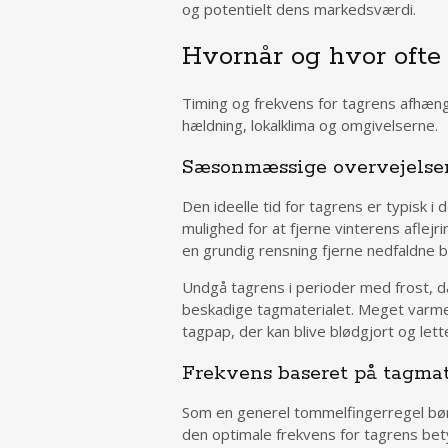
og potentielt dens markedsværdi.
Hvornår og hvor ofte 
Timing og frekvens for tagrens afhænge
hældning, lokalklima og omgivelserne.
Sæsonmæssige overvejelse
Den ideelle tid for tagrens er typisk i d
mulighed for at fjerne vinterens aflej
en grundig rensning fjerne nedfaldne b
Undgå tagrens i perioder med frost, d
beskadige tagmaterialet. Meget varm
tagpap, der kan blive blødgjort og let
Frekvens baseret på tagmat
Som en generel tommelfingerregel bør 
den optimale frekvens for tagrens bety