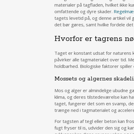
materialer på tagfladen, hvilket ikke 
omfattende og dyre skader.
Regelmæs
tagets levetid på, og denne artikel vil
det bør gøres, samt hvilke fordele det
Hvorfor er tagrens n
Taget er konstant udsat for naturens k
påvirker alle tagmaterialet over tid. Me
holdbarhed. Biologiske faktorer spiller
Mossets og algernes skadel
Mos og alger er almindelige ubudne gæ
klima, og deres tilstedeværelse kan h
taget, fungerer det som en svamp, de
trænge ned i tagmaterialet og accele
For tagsten af tegl eller beton kan fr
fugt fryser til is, udvider den sig og 