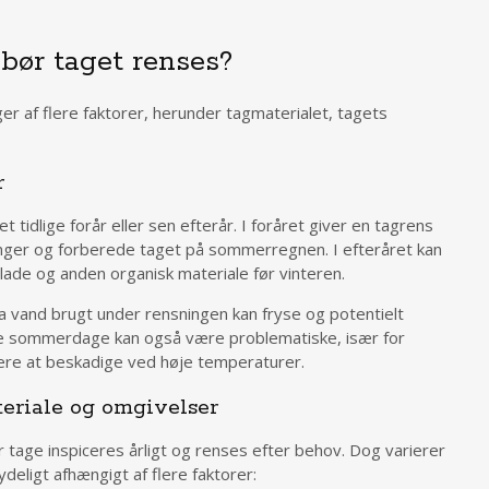
bør taget renses?
r af flere faktorer, herunder tagmaterialet, tagets
r
et tidlige forår eller sen efterår. I foråret giver en tagrens
ringer og forberede taget på sommerregnen. I efteråret kan
lade og anden organisk materiale før vinteren.
a vand brugt under rensningen kan fryse og potentielt
e sommerdage kan også være problematiske, især for
tere at beskadige ved høje temperaturer.
eriale og omgivelser
tage inspiceres årligt og renses efter behov. Dog varierer
deligt afhængigt af flere faktorer: