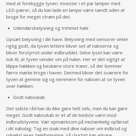
med at forebygge tyveri. Invester i et par lamper med
LED-pærer, så du kan lade en lampe være tændt uden at
bruge for meget strøm på det.
Udendørsbelysning og trimmet hæk
Opsæt belysning i din have. Belysning med sensorer virker
rigtig godt, da tyven lettere bliver set af naboerne og
bliver forstyrret under indbruddet. Selve lyset kan være
nok til, at tyven vender om på halen. Her er det vigtigt at
klippe hækken og beskære store træer, så der kommer
færre mørke kroge i haven. Dermed bliver det sværere for
tyven at gemme sig og nemmere for naboen at se tyven
over hækken.
Godt naboskab
Det sidste råd kan du ikke gøre helt selv, men du kan gøre
meget. Godt naboskab er et af de bedste værn mod
indbrudstyvene. Vær opmærksom på mistænkelig opførsel
i dit nabolag. Tag en snak med dine naboer om indbrud og
udveksl jeres telefonnumre, så i hurtigt kan advare