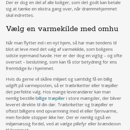
Der er dog en del af alle boliger, som det godt kan betale
sig at tænke en ekstra gang over, når drømmehjemmet
skal indrettes.
Vælg en varmekilde med omhu
Når man flytter ind i en nyt hjem, så har man tendens til
blot at leve med det valg af varmekilde, som boligens
sidste ejermand havde. Her er der dog en vigtig – og ofte
overset – beslutning, som kan få stor betydning for ens
fremtidige liv i hjemmet.
Hvis du gerne vil skåne miljøet og samtidig få en billig
udgift på varmeposten, så er træbriketter eller træpiller
det perfekte valg. Hos mange leverandører kan man
nemlig bestille
billige træpiller
i store mængder, der bliver
leveret direkte til din dør. Træbriketter og træpiller er
oftest billigere end opvarmning med el eller fjernvarme,
men fordele stopper ikke her. Der er nemlig også en
miljømæssig fordel, ved at vælge pillefyr eller brændeovn
til hjemmet.