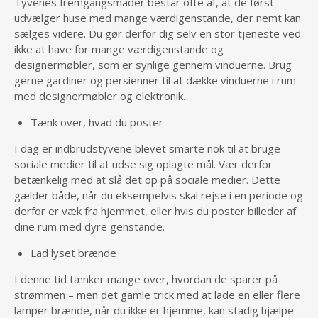
Tyvenes fremgangsmåder består ofte af, at de først
udvælger huse med mange værdigenstande, der nemt kan
sælges videre. Du gør derfor dig selv en stor tjeneste ved
ikke at have for mange værdigenstande og
designermøbler, som er synlige gennem vinduerne. Brug
gerne gardiner og persienner til at dække vinduerne i rum
med designermøbler og elektronik.
Tænk over, hvad du poster
I dag er indbrudstyvene blevet smarte nok til at bruge
sociale medier til at udse sig oplagte mål. Vær derfor
betænkelig med at slå det op på sociale medier. Dette
gælder både, når du eksempelvis skal rejse i en periode og
derfor er væk fra hjemmet, eller hvis du poster billeder af
dine rum med dyre genstande.
Lad lyset brænde
I denne tid tænker mange over, hvordan de sparer på
strømmen – men det gamle trick med at lade en eller flere
lamper brænde, når du ikke er hjemme, kan stadig hjælpe