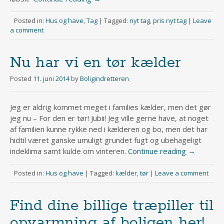
Posted in:
Hus og have
,
Tag
|
Tagged:
nyt tag
,
pris nyt tag
|
Leave
a comment
Nu har vi en tør kælder
Posted
11. juni 2014
by
Boligindretteren
Jeg er aldrig kommet meget i families kælder, men det gør
jeg nu – For den er tør! Jubii! Jeg ville gerne have, at noget
af familien kunne rykke ned i kælderen og bo, men det har
hidtil været ganske umuligt grundet fugt og ubehageligt
indeklima samt kulde om vinteren.
Continue reading
→
Posted in:
Hus og have
|
Tagged:
kælder
,
tør
|
Leave a comment
Find dine billige træpiller til
opvarmning af boligen her!