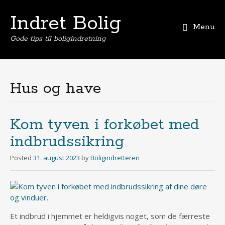
Indret Bolig
Menu
Gode tips til boligindretning
Skip
to
content
Hus og have
Kom tyven i forkøbet med
indbrudssikring
Posted
31. august 2023
by
Boligindretteren
Et indbrud i hjemmet er heldigvis noget, som de færreste