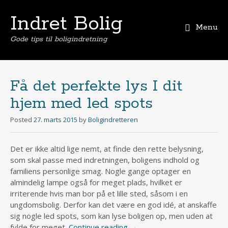
Indret Bolig
Menu
Gode tips til boligindretning
Skip
to
content
Få det perfekte lys I dit
hjem med led spots
Posted
27. marts 2015
by
Boligindretteren
Det er ikke altid lige nemt, at finde den rette belysning,
som skal passe med indretningen, boligens indhold og
familiens personlige smag. Nogle gange optager en
almindelig lampe også for meget plads, hvilket er
irriterende hvis man bor på et lille sted, såsom i en
ungdomsbolig. Derfor kan det være en god idé, at anskaffe
sig nogle led spots, som kan lyse boligen op, men uden at
fylde for meget.
Continue reading
→