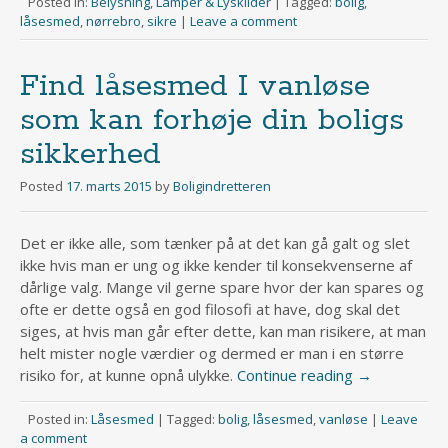
Posted in:
Belysning
,
Lamper & Lyskilder
|
Tagged:
bolig
,
låsesmed
,
nørrebro
,
sikre
|
Leave a comment
Find låsesmed I vanløse
som kan forhøje din boligs
sikkerhed
Posted
17. marts 2015
by
Boligindretteren
Det er ikke alle, som tænker på at det kan gå galt og slet
ikke hvis man er ung og ikke kender til konsekvenserne af
dårlige valg. Mange vil gerne spare hvor der kan spares og
ofte er dette også en god filosofi at have, dog skal det
siges, at hvis man går efter dette, kan man risikere, at man
helt mister nogle værdier og dermed er man i en større
risiko for, at kunne opnå ulykke.
Continue reading
→
Posted in:
Låsesmed
|
Tagged:
bolig
,
låsesmed
,
vanløse
|
Leave
a comment