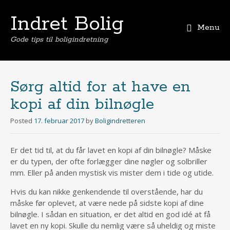
Indret Bolig
Menu
Gode tips til boligindretning
Skip
to
content
Sørg altid for at have en
kopi af din bilnøgle
Posted
17. februar 2017
by
Boligindretteren
Er det tid til, at du får lavet en kopi af din bilnøgle? Måske
er du typen, der ofte forlægger dine nøgler og solbriller
mm. Eller på anden mystisk vis mister dem i tide og utide.
Hvis du kan nikke genkendende til overstående, har du
måske før oplevet, at være nede på sidste kopi af dine
bilnøgle. I sådan en situation, er det altid en god idé at få
lavet en ny kopi. Skulle du nemlig være så uheldig og miste