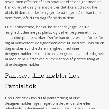
arver, men effekter såsom smykker eller designermøbler.
Har du arvet designermøbler, er det ikke altid at du har
plads til dem, og derfor ryger de på lager, så du kan tage
dem frem, når du en dag får plads til dem.
Er du studerende, bor du højst sandsynligt i en lille
lejlighed, uden meget plads, og det er begrænset, hvor
langt dine penge rækker. Derfor kan det være en fordel for
dig at konvertere designermøblerne til likviditet. Hvis du en
dag ønsker at indrette en lejlighed med dine
designermøbler, er der ikke nogen grund til at skille dig helt
af med dem. Derfor kan du med fordel få pantsætning af
dine designermøbler.
Pantsæt dine møbler hos
Pantialt.dk
Hos Pantialt.dk kan du få pantsætning af dine
designermøbler, lige meget om det er danske eller
udenlandske designmøbler, og om der er tale om Arne