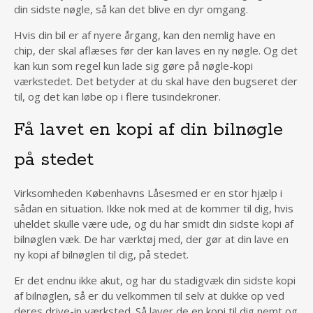
din sidste nøgle, så kan det blive en dyr omgang.
Hvis din bil er af nyere årgang, kan den nemlig have en
chip, der skal aflæses før der kan laves en ny nøgle. Og det
kan kun som regel kun lade sig gøre på nøgle-kopi
værkstedet. Det betyder at du skal have den bugseret der
til, og det kan løbe op i flere tusindekroner.
Få lavet en kopi af din bilnøgle
på stedet
Virksomheden Københavns Låsesmed er en stor hjælp i
sådan en situation. Ikke nok med at de kommer til dig, hvis
uheldet skulle være ude, og du har smidt din sidste kopi af
bilnøglen væk. De har værktøj med, der gør at din lave en
ny kopi af bilnøglen til dig, på stedet.
Er det endnu ikke akut, og har du stadigvæk din sidste kopi
af bilnøglen, så er du velkommen til selv at dukke op ved
deres drive-in værksted. Så laver de en kopi til dig nemt og