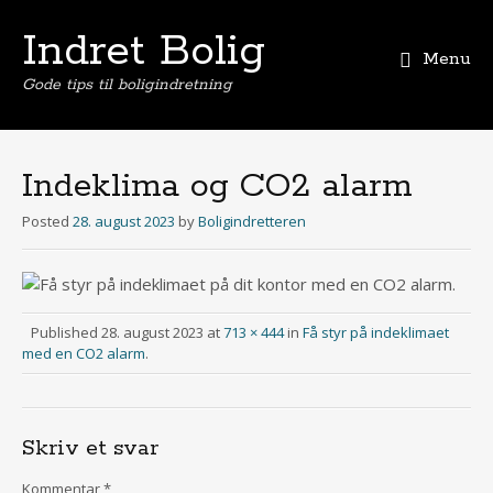
Indret Bolig
Menu
Gode tips til boligindretning
Skip
to
content
Indeklima og CO2 alarm
Posted
28. august 2023
by
Boligindretteren
Published
28. august 2023
at
713 × 444
in
Få styr på indeklimaet
med en CO2 alarm
.
Skriv et svar
Kommentar
*