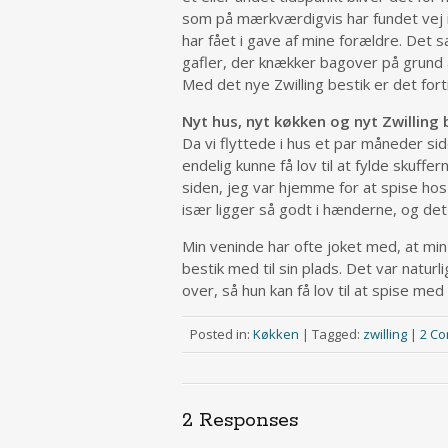
som på mærkværdigvis har fundet vej in
har fået i gave af mine forældre. Det 
gafler, der knækker bagover på grund af
Med det nye Zwilling bestik er det fort
Nyt hus, nyt køkken og nyt Zwilling 
Da vi flyttede i hus et par måneder sid
endelig kunne få lov til at fylde skuffer
siden, jeg var hjemme for at spise ho
især ligger så godt i hænderne, og det
Min veninde har ofte joket med, at min
bestik med til sin plads. Det var naturl
over, så hun kan få lov til at spise med
Posted in:
Køkken
|
Tagged:
zwilling
|
2 C
2 Responses