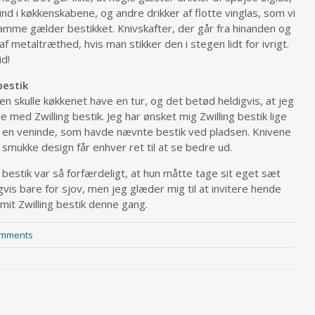
d i køkkenskabene, og andre drikker af flotte vinglas, som vi
samme gælder bestikket. Knivskafter, der går fra hinanden og
 metaltræthed, hvis man stikker den i stegen lidt for ivrigt.
id!
bestik
en skulle køkkenet have en tur, og det betød heldigvis, at jeg
ne med Zwilling bestik. Jeg har ønsket mig Zwilling bestik lige
s en veninde, som havde nævnte bestik ved pladsen. Knivene
 smukke design får enhver ret til at se bedre ud.
 bestik var så forfærdeligt, at hun måtte tage sit eget sæt
igvis bare for sjov, men jeg glæder mig til at invitere hende
 mit Zwilling bestik denne gang.
omments