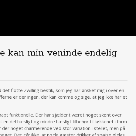
e kan min veninde endelig
det flotte Zwilling bestik, som jeg har ønsket mig i over en
ufferne er der ingen, der kan komme og sige, at jeg ikke har et
knapt funktionelle. Der har sjældent været noget skønt over
en del hæsligt og mindre hæsligt tilbehør til køkkenet i form
er der noget charmerende ved stor variation i stellet, men på
 meget. Det går ikke, at nogle gæster drikker af spøjse ølglas,