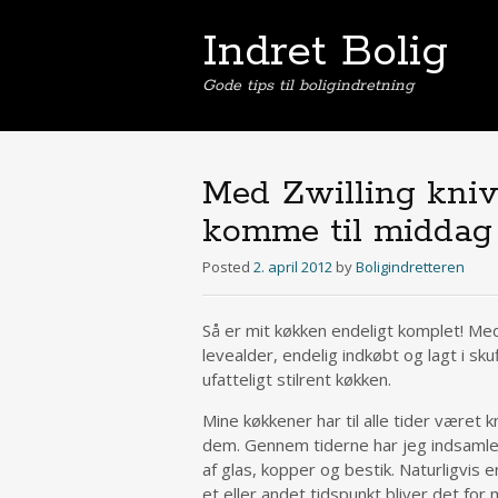
Indret Bolig
Gode tips til boligindretning
Med Zwilling kniv
komme til middag
Posted
2. april 2012
by
Boligindretteren
Så er mit køkken endeligt komplet! Med 
levealder, endelig indkøbt og lagt i sk
ufatteligt stilrent køkken.
Mine køkkener har til alle tider været 
dem. Gennem tiderne har jeg indsamlet 
af glas, kopper og bestik. Naturligvis 
et eller andet tidspunkt bliver det for