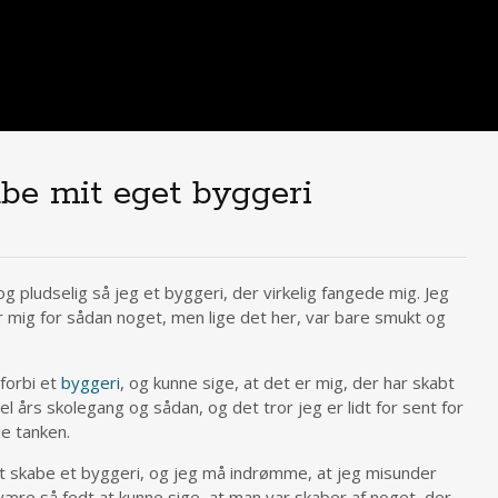
abe mit eget byggeri
og pludselig så jeg et byggeri, der virkelig fangede mig. Jeg
r mig for sådan noget, men lige det her, var bare smukt og
forbi et
byggeri
, og kunne sige, at det er mig, der har skabt
 års skolegang og sådan, og det tror jeg er lidt for sent for
e tanken.
 at skabe et byggeri, og jeg må indrømme, at jeg misunder
 være så fedt at kunne sige, at man var skaber af noget, der