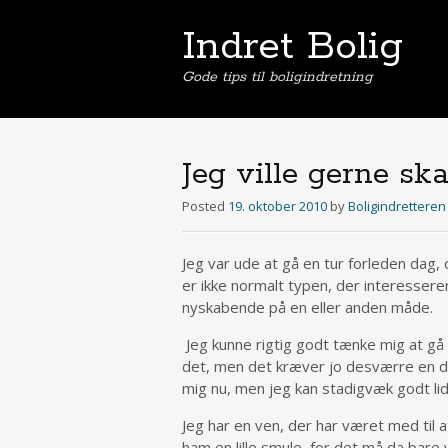
Indret Bolig
Gode tips til boligindretning
Jeg ville gerne sk
Posted
19. oktober 2010
by
Boligindretteren
Jeg var ude at gå en tur forleden dag, 
er ikke normalt typen, der interessere
nyskabende på en eller anden måde.
Jeg kunne rigtig godt tænke mig at gå 
det, men det kræver jo desværre en del
mig nu, men jeg kan stadigvæk godt lid
Jeg har en ven, der har været med til
ham en lille smule, for det må da bare