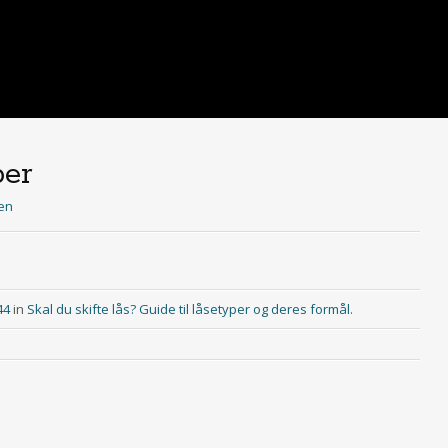
per
ren
44
in
Skal du skifte lås? Guide til låsetyper og deres formål
.