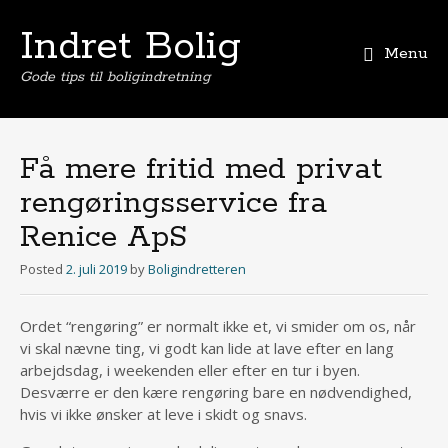
Indret Bolig
Menu
Gode tips til boligindretning
Skip
to
content
Få mere fritid med privat
rengøringsservice fra
Renice ApS
Posted
2. juli 2019
by
Boligindretteren
Ordet “rengøring” er normalt ikke et, vi smider om os, når
vi skal nævne ting, vi godt kan lide at lave efter en lang
arbejdsdag, i weekenden eller efter en tur i byen.
Desværre er den kære rengøring bare en nødvendighed,
hvis vi ikke ønsker at leve i skidt og snavs.