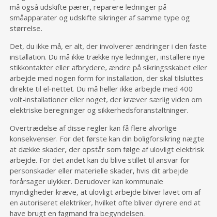
må også udskifte pærer, reparere ledninger på
småapparater og udskifte sikringer af samme type og
størrelse.
Det, du ikke må, er alt, der involverer ændringer i den faste
installation. Du må ikke trække nye ledninger, installere nye
stikkontakter eller afbrydere, ændre på sikringsskabet eller
arbejde med nogen form for installation, der skal tilsluttes
direkte til el-nettet. Du må heller ikke arbejde med 400
volt-installationer eller noget, der kræver særlig viden om
elektriske beregninger og sikkerhedsforanstaltninger.
Overtrædelse af disse regler kan få flere alvorlige
konsekvenser. For det første kan din boligforsikring nægte
at dække skader, der opstår som følge af ulovligt elektrisk
arbejde. For det andet kan du blive stillet til ansvar for
personskader eller materielle skader, hvis dit arbejde
forårsager ulykker. Derudover kan kommunale
myndigheder kræve, at ulovligt arbejde bliver lavet om af
en autoriseret elektriker, hvilket ofte bliver dyrere end at
have brugt en fagmand fra begyndelsen.