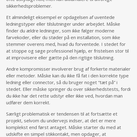
sikkerhedsproblemer.
Et almindeligt eksempel er opdagelsen af uventede
ledningstyper eller tilslutninger under arbejdet. Måske
finder du ældre ledninger, som ikke følger moderne
farvekoder, eller du støder på en installation, som ikke
stemmer overens med, hvad du forventede. I stedet for
at stoppe og søge professionel hjælp, er fristelsen stor til
at improvisere eller gætte på den rigtige tilslutning.
Andre kompromisser involverer brug af forkerte materialer
eller metoder. Måske kan du ikke få fat i den korrekte type
ledning eller connector, så du bruger noget “tæt på” i
stedet. Eller måske springer du over sikkerhedstests, fordi
du ikke har det rette udstyr eller ikke ved, hvordan man
udfører dem korrekt.
Særligt problematisk er tendensen til at fortsætte et
projekt, selvom du undervejs indser, at det er mere
komplekst end først antaget. Måske starter du med at
udskifte en simpel stikkontakt, men opdager, at