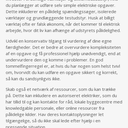
du planlægger at udføre selv simple elektriske opgaver.
Dette inkluderer en pålidelig spændingssøger, isolerede
værktøjer og grundlæggende testudstyr. Husk at billigt
værktøj ofte er falsk økonomi, når det kommer til elektrisk
arbejde, hvor dit liv kan afhænge af udstyrets pålidelighed.
Udvikl en konservativ tilgang til vurdering af dine egne
færdigheder. Det er bedre at overvurdere kompleksiteten
af en opgave og få professionel hjælp unødvendigt, end at
undervurdere den og komme i problemer. En god
tommelfingerregel er, at hvis du har nogen som helst tvivl
om, hvorvidt du kan udføre en opgave sikkert og korrekt,
så kan du sandsynligvis ikke.
Skab også et netværk af ressourcer, som du kan trække
på. Dette kan inkludere en autoriseret elektriker, som du
har tillid til og kan kontakte for råd, lokale byggecentre med
knowledgable personale, eller online resourcer fra
pålidelige kilder. Hav deres kontaktoplysninger let
tilgængelige, så du ikke skal lede efter hjælp i en
pressende situation.