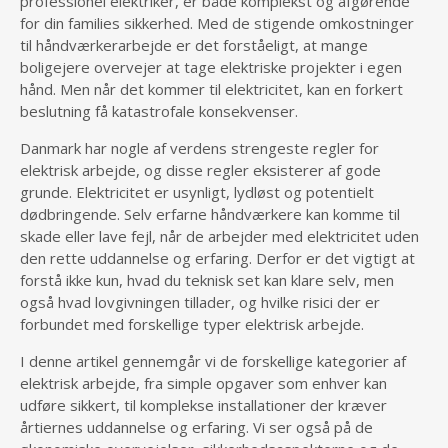
professionel elektriker, er både komplekst og afgørende
for din families sikkerhed. Med de stigende omkostninger
til håndværkerarbejde er det forståeligt, at mange
boligejere overvejer at tage elektriske projekter i egen
hånd. Men når det kommer til elektricitet, kan en forkert
beslutning få katastrofale konsekvenser.
Danmark har nogle af verdens strengeste regler for
elektrisk arbejde, og disse regler eksisterer af gode
grunde. Elektricitet er usynligt, lydløst og potentielt
dødbringende. Selv erfarne håndværkere kan komme til
skade eller lave fejl, når de arbejder med elektricitet uden
den rette uddannelse og erfaring. Derfor er det vigtigt at
forstå ikke kun, hvad du teknisk set kan klare selv, men
også hvad lovgivningen tillader, og hvilke risici der er
forbundet med forskellige typer elektrisk arbejde.
I denne artikel gennemgår vi de forskellige kategorier af
elektrisk arbejde, fra simple opgaver som enhver kan
udføre sikkert, til komplekse installationer der kræver
årtiernes uddannelse og erfaring. Vi ser også på de