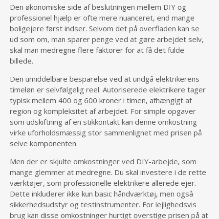
Den økonomiske side af beslutningen mellem DIY og
professionel hjælp er ofte mere nuanceret, end mange
boligejere først indser. Selvom det på overfladen kan se
ud som om, man sparer penge ved at gøre arbejdet selv,
skal man medregne flere faktorer for at få det fulde
billede.
Den umiddelbare besparelse ved at undgå elektrikerens
timeløn er selvfølgelig reel. Autoriserede elektrikere tager
typisk mellem 400 og 600 kroner i timen, afhængigt af
region og kompleksitet af arbejdet. For simple opgaver
som udskiftning af en stikkontakt kan denne omkostning
virke uforholdsmæssig stor sammenlignet med prisen på
selve komponenten.
Men der er skjulte omkostninger ved DIY-arbejde, som
mange glemmer at medregne. Du skal investere i de rette
værktøjer, som professionelle elektrikere allerede ejer.
Dette inkluderer ikke kun basic håndværktøj, men også
sikkerhedsudstyr og testinstrumenter. For lejlighedsvis
brug kan disse omkostninger hurtigt overstige prisen på at