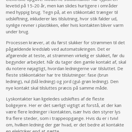
levetid på 15-20 år, men kan slides hurtigere i områder
med hyppig brug. Tegn på, at en stikkontakt trænger til
udskiftning, inkluderer løs tilslutning, hvor stik falder ud,
synlige revner i plastikken, eller hvis kontakten bliver varm
under brug.
Processen kræver, at du først slukker for strømmen til det
pågældende kredsløb ved automatsikringen. Det er
afgørende at teste, at strømmen virkelig er slukket, før du
begynder arbejdet. Når du tager den gamle kontakt af, skal
du notere nøjagtigt, hvordan ledningerne var tilsluttet. De
fleste stikkontakter har tre tilslutninger: fase (brun
ledning), nul (blå ledning) og jord (gul-grøn ledning). Den
nye kontakt skal tilsluttes præcis på samme måde.
Lyskontakter kan ligeledes udskiftes af de fleste
boligejere. Her er det særligt vigtigt at forstå, at der kan
være flere ledninger i kontakten, især hvis den styrer lys
fra flere steder, som i trappeopgange. Hvis du er i tvivl
om, hvilken ledning der gør hvad, er det bedre at kontakte
en elektriker end at gætte.