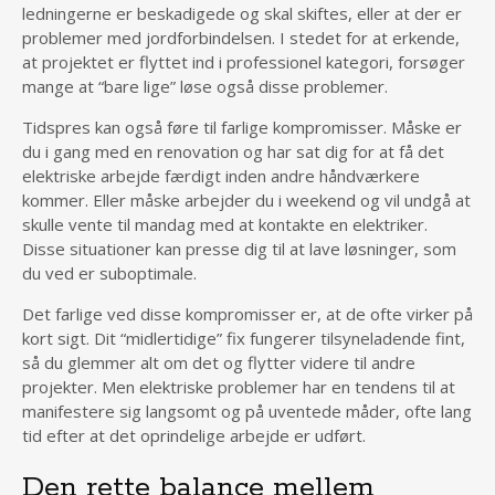
ledningerne er beskadigede og skal skiftes, eller at der er
problemer med jordforbindelsen. I stedet for at erkende,
at projektet er flyttet ind i professionel kategori, forsøger
mange at “bare lige” løse også disse problemer.
Tidspres kan også føre til farlige kompromisser. Måske er
du i gang med en renovation og har sat dig for at få det
elektriske arbejde færdigt inden andre håndværkere
kommer. Eller måske arbejder du i weekend og vil undgå at
skulle vente til mandag med at kontakte en elektriker.
Disse situationer kan presse dig til at lave løsninger, som
du ved er suboptimale.
Det farlige ved disse kompromisser er, at de ofte virker på
kort sigt. Dit “midlertidige” fix fungerer tilsyneladende fint,
så du glemmer alt om det og flytter videre til andre
projekter. Men elektriske problemer har en tendens til at
manifestere sig langsomt og på uventede måder, ofte lang
tid efter at det oprindelige arbejde er udført.
Den rette balance mellem