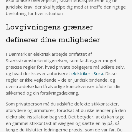
økonomiske overvejelser, sikkerhedsaspekterne og de
juridiske krav, der skal hjælpe dig med at træffe den rigtige
beslutning for hver situation.
Lovgivningens grænser
definerer dine muligheder
I Danmark er elektrisk arbejde omfattet af
Stærkstrømsbekendtgørelsen, som fastlægger meget
præcise regler for, hvad private boligejere må udføre selv,
og hvad der kræver autoriseret
elektriker i Sorø
. Disse
regler er ikke vejledende – de er juridisk bindende, og
overtrædelse kan få alvorlige konsekvenser både for din
sikkerhed og din forsikringsdækning.
Som privatperson må du udskifte defekte stikkontakter,
afbrydere og armaturer, forudsat at du ikke ændrer på den
elektriske installation bag ved. Det betyder, at du kan tage
en gammel stikkontakt af væggen og sætte en ny på, så
længe du tilslutter ledningerne præcis, som de var før. Du