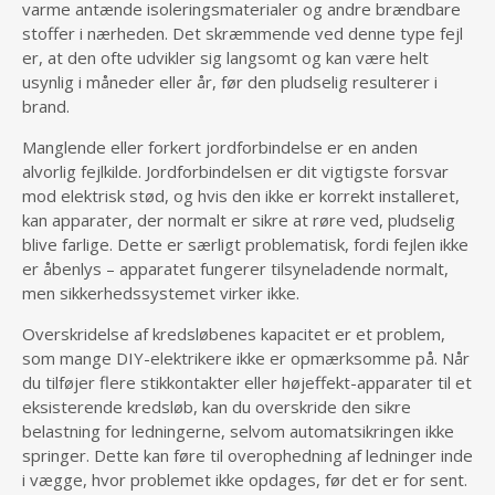
varme antænde isoleringsmaterialer og andre brændbare
stoffer i nærheden. Det skræmmende ved denne type fejl
er, at den ofte udvikler sig langsomt og kan være helt
usynlig i måneder eller år, før den pludselig resulterer i
brand.
Manglende eller forkert jordforbindelse er en anden
alvorlig fejlkilde. Jordforbindelsen er dit vigtigste forsvar
mod elektrisk stød, og hvis den ikke er korrekt installeret,
kan apparater, der normalt er sikre at røre ved, pludselig
blive farlige. Dette er særligt problematisk, fordi fejlen ikke
er åbenlys – apparatet fungerer tilsyneladende normalt,
men sikkerhedssystemet virker ikke.
Overskridelse af kredsløbenes kapacitet er et problem,
som mange DIY-elektrikere ikke er opmærksomme på. Når
du tilføjer flere stikkontakter eller højeffekt-apparater til et
eksisterende kredsløb, kan du overskride den sikre
belastning for ledningerne, selvom automatsikringen ikke
springer. Dette kan føre til overophedning af ledninger inde
i vægge, hvor problemet ikke opdages, før det er for sent.