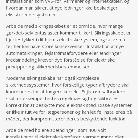
installationer som VVS-rør, varmerør og internetkabler, og
hvordan man sikrer, at nye ledninger ikke beskadiger
eksisterende systemer.
Arbejde med sikringsskabet er et område, hvor mange
gør-det-selv entusiaster kommer til kort. Sikringsskabet er
hjertestykket i dit hjems elektriske system, og selv små
fejl her kan have store konsekvenser. Installation af nye
automatsikringer, fejlstrømsafbrydere eller ændringer i
kredsinddeling kræver dyb forståelse for elektriske
principper og sikkerhedsbestemmelser.
Moderne sikringsskabe har også komplekse
sikkerhedssystemer, hvor forskellige typer afbrydere skal
koordineres for at fungere korrekt. Fejlstrømsafbrydere
skal for eksempel testes regelmæssigt og kalibreres
korrekt for at beskytte mod elektrisk stød. Disse systemer
er ikke intuitive for lægpersoner og kan let fejlinstalleres på
måder, der kompromitterer deres beskyttende funktion.
Arbejde med højere spændinger, som 400 volt
installationer til elektriske komfurer, varmepumper eller